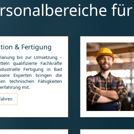
rsonalbereiche fü
tion & Fertigung
lanung bis zur Umsetzung –
teln qualifizierte Fachkräfte
ndustrielle Fertigung in
Bad
sere Experten bringen die
en technischen Fähigkeiten
erfahrung mit.
fahren