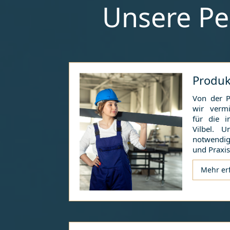
Unsere Pe
Produk
Von der P
wir vermit
für die i
Vilbel
. Un
notwendig
und Praxis
Mehr er