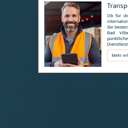
Transp
Ob für di
internati
die besten
Bad Vilbe
pünktli
Dienstleist
Mehr er