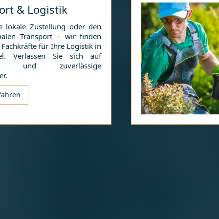
ort & Logistik
e lokale Zustellung oder den
onalen Transport – wir finden
 Fachkräfte für Ihre Logistik in
l
. Verlassen Sie sich auf
che und zuverlässige
er.
fahren