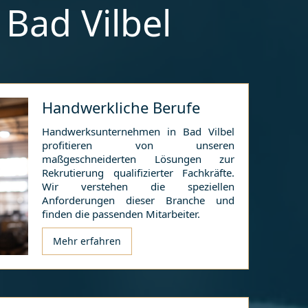
r
Bad Vilbel
Handwerkliche Berufe
Handwerksunternehmen in
Bad Vilbel
profitieren von unseren
maßgeschneiderten Lösungen zur
Rekrutierung qualifizierter Fachkräfte.
Wir verstehen die speziellen
Anforderungen dieser Branche und
finden die passenden Mitarbeiter.
Mehr erfahren