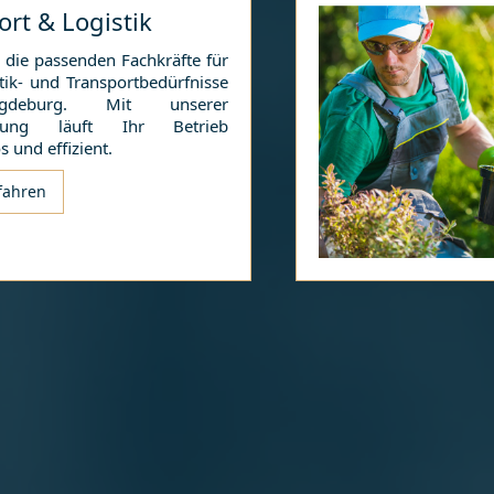
ort & Logistik
 die passenden Fachkräfte für
tik- und Transportbedürfnisse
gdeburg
. Mit unserer
tzung läuft Ihr Betrieb
s und effizient.
fahren