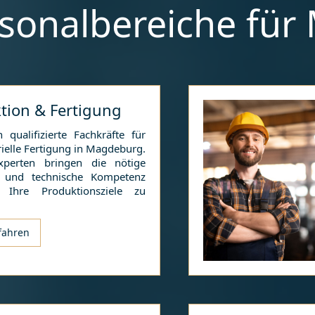
sonalbereiche für
tion & Fertigung
 qualifizierte Fachkräfte für
rielle Fertigung in
Magdeburg
.
xperten bringen die nötige
g und technische Kompetenz
Ihre Produktionsziele zu
fahren