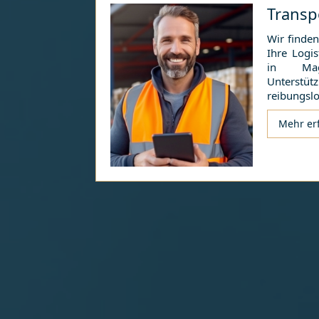
Transp
Wir finden
Ihre Logis
in
Ma
Unterstü
reibungslo
Mehr er