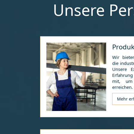
Unsere Per
Produk
Wir bieten
die indust
Unsere E
Erfahrun
mit, um 
erreichen.
Mehr er