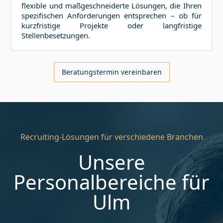
flexible und maßgeschneiderte Lösungen, die Ihren
spezifischen Anforderungen entsprechen – ob für
kurzfristige Projekte oder langfristige
Stellenbesetzungen.
Beratungstermin vereinbaren
Recruiting-Lösungen für verschiedene Branchen
Unsere
Personalbereiche für
Ulm