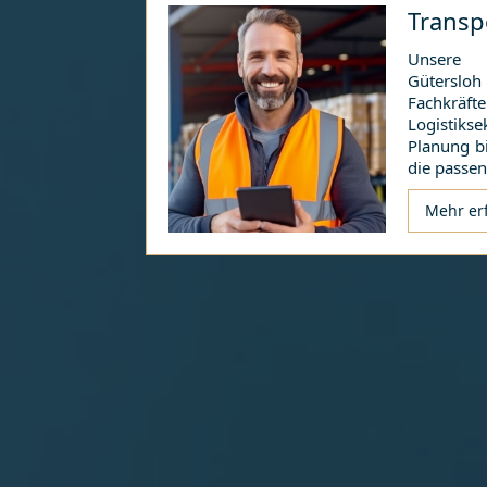
Transp
Unsere 
Gütersloh
Fachkräf
Logistik
Planung b
die passe
Mehr er