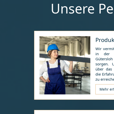
Unsere Pe
Produk
Wir vermit
in der i
Gütersloh
sorgen. 
über das
die Erfahr
zu erreich
Mehr er