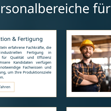
rsonalbereiche fü
tion & Fertigung
teln erfahrene Fachkräfte, die
ndustriellen Fertigung in
für Qualität und Effizienz
Unsere Kandidaten verfügen
 notwendige Fachwissen und
ung, um Ihre Produktionsziele
en.
fahren