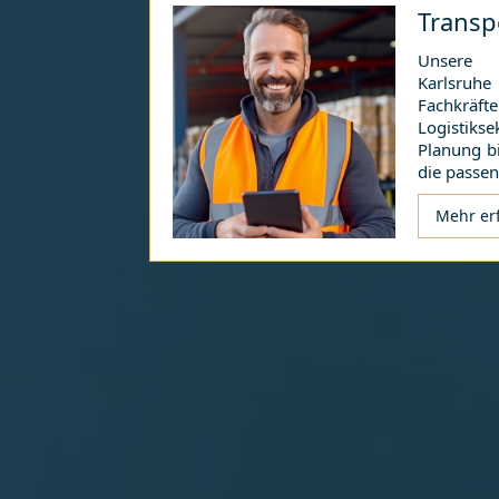
Transp
Unsere 
Karlsruhe
Fachkräf
Logistik
Planung b
die passe
Mehr er