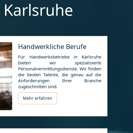
r
Karlsruhe
Handwerkliche Berufe
Für Handwerksbetriebe in
Karlsruhe
bieten wir spezialisierte
Personalvermittlungsdienste. Wir finden
die besten Talente, die genau auf die
Anforderungen Ihrer Branche
zugeschnitten sind.
Mehr erfahren