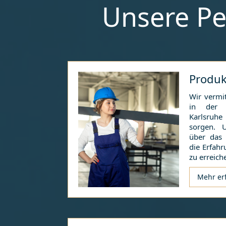
Unsere Pe
Produk
Wir vermit
in der i
Karlsruhe
sorgen. 
über das
die Erfahr
zu erreich
Mehr er