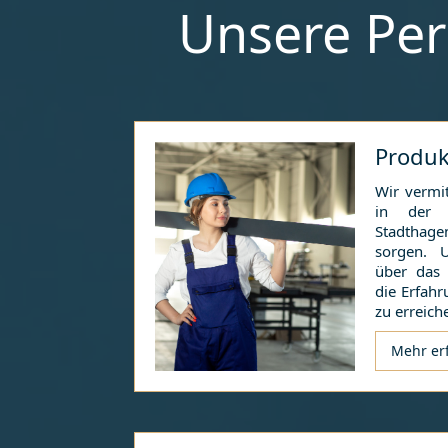
Unsere Per
Produk
Wir vermit
in der i
Stadthage
sorgen. 
über das
die Erfahr
zu erreich
Mehr er