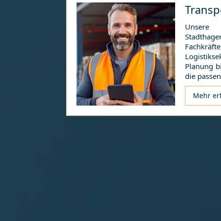
Transp
Unsere 
Stadthage
Fachkräf
Logistik
Planung b
die passe
Mehr er