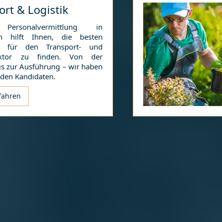
ort & Logistik
Personalvermittlung in
n
hilft Ihnen, die besten
te für den Transport- und
sektor zu finden. Von der
is zur Ausführung – wir haben
nden Kandidaten.
fahren