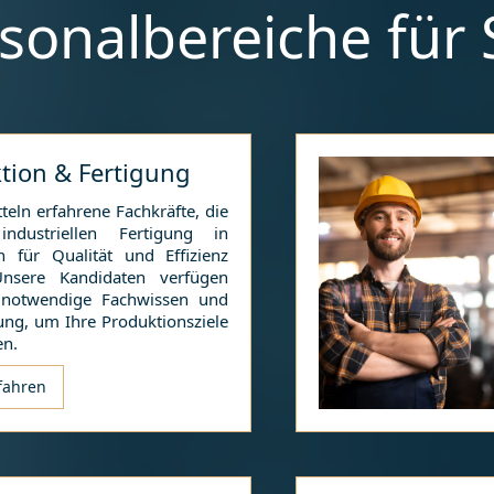
sonalbereiche für
tion & Fertigung
teln erfahrene Fachkräfte, die
ndustriellen Fertigung in
n
für Qualität und Effizienz
Unsere Kandidaten verfügen
 notwendige Fachwissen und
ung, um Ihre Produktionsziele
en.
fahren