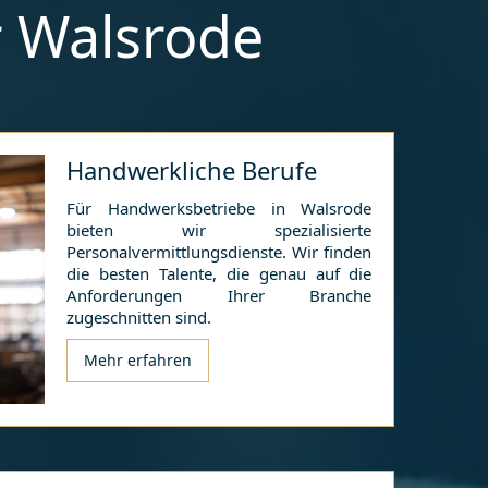
r
Walsrode
Handwerkliche Berufe
Für Handwerksbetriebe in
Walsrode
bieten wir spezialisierte
Personalvermittlungsdienste. Wir finden
die besten Talente, die genau auf die
Anforderungen Ihrer Branche
zugeschnitten sind.
Mehr erfahren