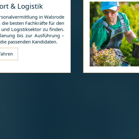
ort & Logistik
rsonalvermittlung in
Walsrode
n, die besten Fachkräfte für den
 und Logistiksektor zu finden.
lanung bis zur Ausführung –
 die passenden Kandidaten.
fahren