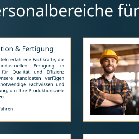
rsonalbereiche fü
tion & Fertigung
teln erfahrene Fachkräfte, die
ndustriellen Fertigung in
für Qualität und Effizienz
Unsere Kandidaten verfügen
 notwendige Fachwissen und
ung, um Ihre Produktionsziele
en.
fahren