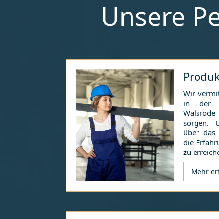
Unsere Pe
Produk
Wir vermit
in der i
Walsrode
sorgen. 
über das
die Erfahr
zu erreich
Mehr er